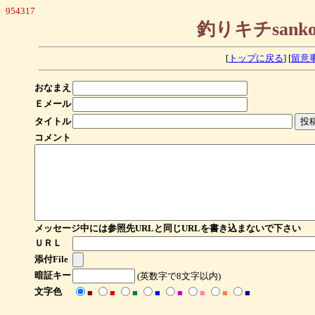
954317
釣りキチsan
[
トップに戻る
] [
留意
おなまえ
Ｅメール
タイトル
コメント
メッセージ中には参照先URLと同じURLを書き込まないで下さい
ＵＲＬ
添付File
暗証キー
(英数字で8文字以内)
文字色
■
■
■
■
■
■
■
■