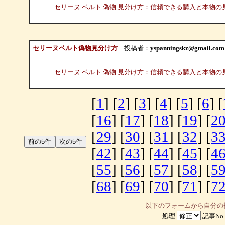
セリーヌ ベルト 偽物 見分け方：信頼できる購入と本物の
セリーヌベルト偽物見分け方
投稿者：
yspanningskz@gmail.com
セリーヌ ベルト 偽物 見分け方：信頼できる購入と本物の
[
1
] [
2
] [
3
] [
4
] [
5
] [
6
] [
[
16
] [
17
] [
18
] [
19
] [
2
[
29
] [
30
] [
31
] [
32
] [
3
[
42
] [
43
] [
44
] [
45
] [
4
[
55
] [
56
] [
57
] [
58
] [
5
[
68
] [
69
] [
70
] [
71
] [
7
- 以下のフォームから自分
処理
記事No