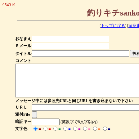
954319
釣りキチsan
[
トップに戻る
] [
留意
おなまえ
Ｅメール
タイトル
コメント
メッセージ中には参照先URLと同じURLを書き込まないで下さい
ＵＲＬ
添付File
暗証キー
(英数字で8文字以内)
文字色
■
■
■
■
■
■
■
■