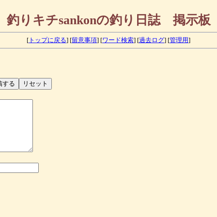
釣りキチsankonの釣り日誌 掲示板
[
トップに戻る
] [
留意事項
] [
ワード検索
] [
過去ログ
] [
管理用
]