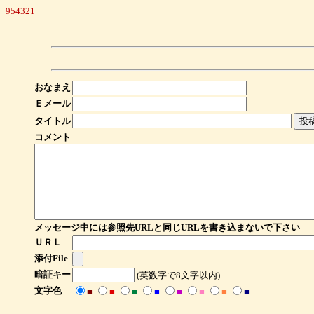
954321
おなまえ
Ｅメール
タイトル
コメント
メッセージ中には参照先URLと同じURLを書き込まないで下さい
ＵＲＬ
添付File
暗証キー
(英数字で8文字以内)
文字色
■
■
■
■
■
■
■
■