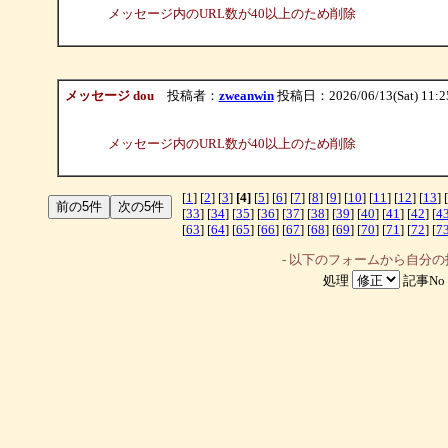
メッセージ内のURL数が40以上のため削除
メッセージ dou
投稿者：
zweanwin
投稿日：2026/06/13(Sat) 11:2
メッセージ内のURL数が40以上のため削除
[
1
] [
2
] [
3
]
[4]
[
5
] [
6
] [
7
] [
8
] [
9
] [
10
] [
11
] [
12
] [
13
] [
[
33
] [
34
] [
35
] [
36
] [
37
] [
38
] [
39
] [
40
] [
41
] [
42
] [
4
[
63
] [
64
] [
65
] [
66
] [
67
] [
68
] [
69
] [
70
] [
71
] [
72
] [
7
- 以下のフォームから自分
処理
記事No