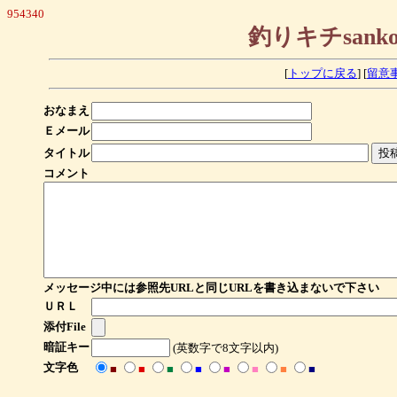
954340
釣りキチsan
[
トップに戻る
] [
留意
おなまえ
Ｅメール
タイトル
コメント
メッセージ中には参照先URLと同じURLを書き込まないで下さい
ＵＲＬ
添付File
暗証キー
(英数字で8文字以内)
文字色
■
■
■
■
■
■
■
■