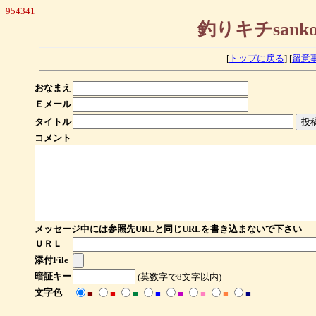
954341
釣りキチsan
[
トップに戻る
] [
留意
おなまえ
Ｅメール
タイトル
コメント
メッセージ中には参照先URLと同じURLを書き込まないで下さい
ＵＲＬ
添付File
暗証キー
(英数字で8文字以内)
文字色
■
■
■
■
■
■
■
■