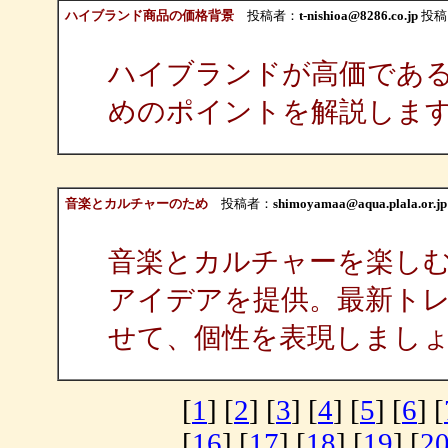
ハイブランド商品の価格背景
投稿者：
t-nishioa@8286.co.jp
投稿日：
ハイブランドが高価であ
めのポイントを解説しま
音楽とカルチャーのため
投稿者：
shimoyamaa@aqua.plala.or.jp
音楽とカルチャーを楽し
アイデアを提供。最新ト
せて、個性を表現しまし
[
1
] [
2
] [
3
] [
4
] [
5
] [
6
] [
[
16
] [
17
] [
18
] [
19
] [
2