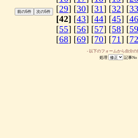
[
29
] [
30
] [
31
] [
32
] [
3
[42]
[
43
] [
44
] [
45
] [
4
[
55
] [
56
] [
57
] [
58
] [
5
[
68
] [
69
] [
70
] [
71
] [
7
- 以下のフォームから自分
処理
記事No