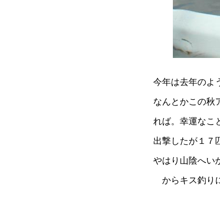
今年は去年のよ
なんとかこの秋
れば。幸運なこ
出撃したが１７
やはり山陰へい
からキス釣り