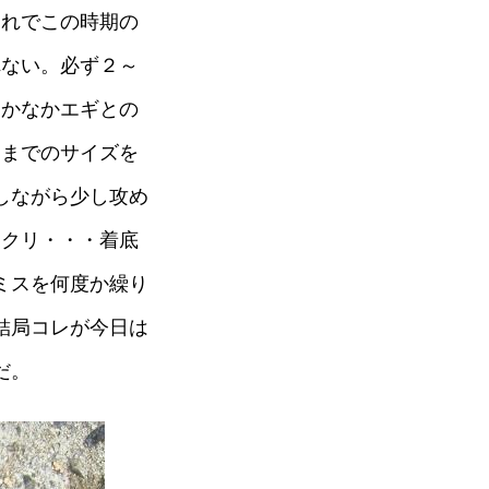
これでこの時期の
れない。必ず２～
なかなかエギとの
らまでのサイズを
しながら少し攻め
ャクリ・・・着底
ミスを何度か繰り
結局コレが今日は
だ。