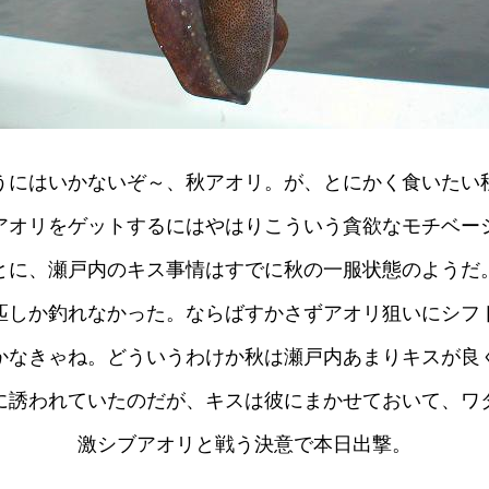
うにはいかないぞ～、秋アオリ。が、とにかく食いたい
アオリをゲットするにはやはりこういう貪欲なモチベー
とに、瀬戸内のキス事情はすでに秋の一服状態のようだ
匹しか釣れなかった。ならばすかさずアオリ狙いにシフ
かなきゃね。どういうわけか秋は瀬戸内あまりキスが良
に誘われていたのだが、キスは彼にまかせておいて、ワ
激シブアオリと戦う決意で本日出撃。