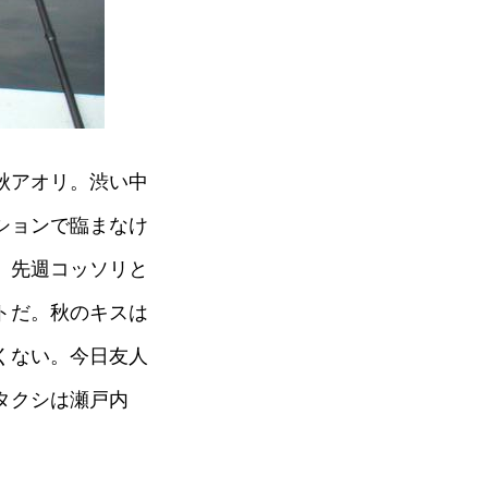
秋アオリ。渋い中
ションで臨まなけ
。先週コッソリと
トだ。秋のキスは
くない。今日友人
タクシは瀬戸内