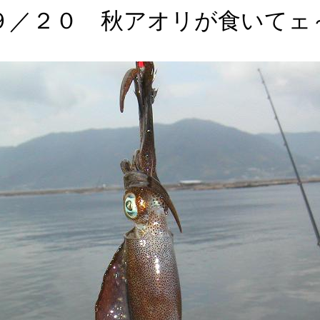
９／２０ 秋アオリが食いてェ