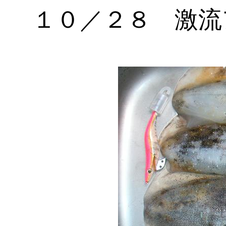
１０／２８ 激流